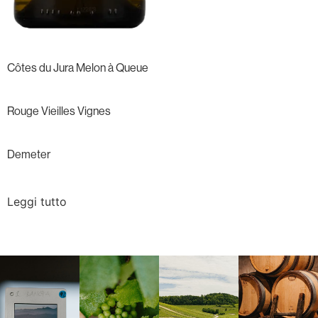
Côtes du Jura Melon à Queue
Rouge Vieilles Vignes
Demeter
Leggi tutto
Langa, 1977
Borgogna,
Borgogna,
Instagram
Francia
Francia