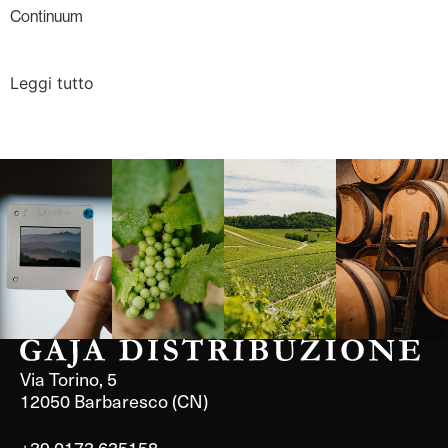
Continuum
Leggi tutto
Langa, 1977
Borgogna,
Borgogna,
Instagram
Francia
Francia
Via Torino, 5
12050 Barbaresco (CN)
+39 0173 635158