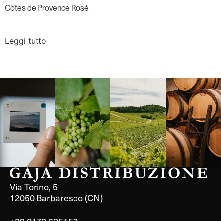
Côtes de Provence Rosé
Leggi tutto
Langa, 1977
Borgogna,
Borgogna,
Instagram
Francia
Francia
Via Torino, 5
12050 Barbaresco (CN)
+39 0173 635158