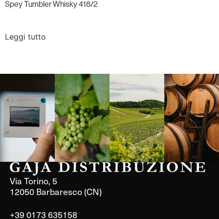
Spey Tumbler Whisky 418/2
Leggi tutto
Langa, 1977
Borgogna,
Borgogna,
Instagram
Francia
Francia
Via Torino, 5
12050 Barbaresco (CN)
+39 0173 635158