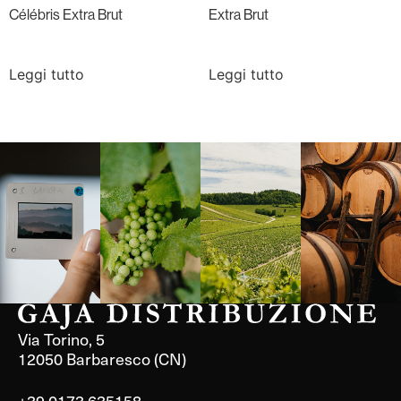
Célébris Extra Brut
Extra Brut
Leggi tutto
Leggi tutto
Langa, 1977
Borgogna,
Borgogna,
Instagram
Francia
Francia
Via Torino, 5
12050 Barbaresco (CN)
+39 0173 635158