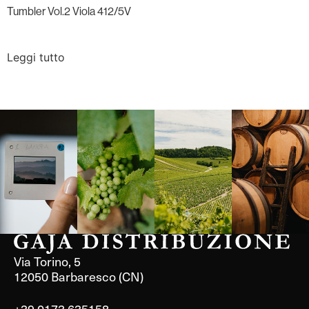
Tumbler Vol.2 Viola 412/5V
Leggi tutto
Langa, 1977
Borgogna,
Borgogna,
Instagram
Francia
Francia
Via Torino, 5
12050 Barbaresco (CN)
+39 0173 635158