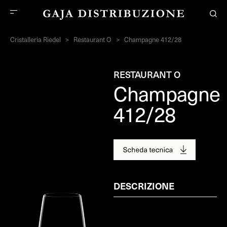
Cristalleria Riedel
>
Restaurant O
>
Champagne 412/28
RESTAURANT O
Champagne
412/28
DESCRIZIONE