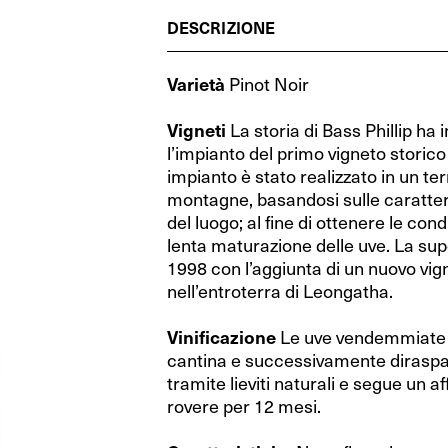
Cognac (Francia)
RIEDEL Veritas Restaurant
Cognac (Francia)
RIEDEL Veritas Restaurant
Grecia
Grecia
DESCRIZIONE
Whisky (Scozia)
Performance Restaurant
Whisky (Scozia)
Performance Restaurant
Spagna
Spagna
Varietà
Pinot Noir
Distillati di frutta (Austria)
Extreme Restaurant
Distillati di frutta (Austria)
Extreme Restaurant
Ungheria
Ungheria
Vigneti
La storia di Bass Phillip ha 
Gin (Repubblica Ceca)
Ouverture Restaurant
Gin (Repubblica Ceca)
Ouverture Restaurant
Israele
Israele
l’impianto del primo vigneto storic
Vodka (Polonia)
XL Restaurant
Vodka (Polonia)
XL Restaurant
impianto è stato realizzato in un t
Australia
Australia
montagne, basandosi sulle caratter
Porto (Portogallo)
Restaurant O
Porto (Portogallo)
Restaurant O
Nuova Zelanda
Nuova Zelanda
del luogo; al fine di ottenere le cond
lenta maturazione delle uve. La superficie vitata è stata ampliata
Rum (Mondo)
RIEDEL Wine Wings
Rum (Mondo)
RIEDEL Wine Wings
Stati Uniti
Stati Uniti
1998 con l’aggiunta di un nuovo vig
nell’entroterra di Leongatha.
Fatto a mano by RIEDEL
Fatto a mano by RIEDEL
Argentina
Argentina
Vinificazione
Le uve vendemmiate s
RIEDEL Degustazione
RIEDEL Degustazione
Sud Africa
Sud Africa
cantina e successivamente diraspa
Wine Friendly
Wine Friendly
tramite lieviti naturali e segue un af
rovere per 12 mesi.
RIEDEL Bar Distillati
RIEDEL Bar Distillati