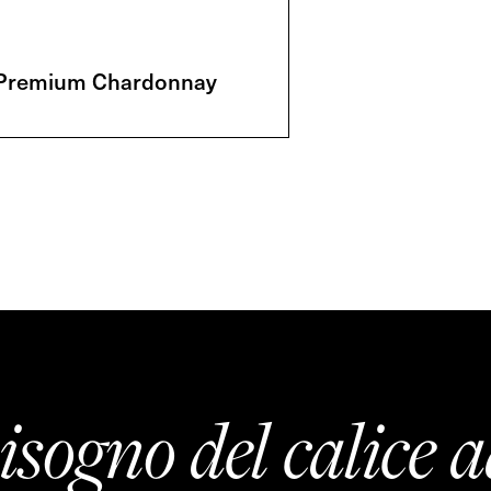
Premium Chardonnay
isogno del calice a