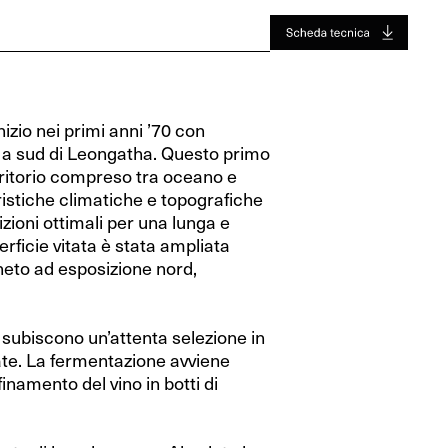
Jura
Toro
Jura
Toro
Valle Del Rodano
Valle Del Rodano
Bordeaux
Bordeaux
inizio nei primi anni ’70 con
Sauternes-Barsac
Sauternes-Barsac
o a sud di Leongatha. Questo primo
erritorio compreso tra oceano e
istiche climatiche e topografiche
izioni ottimali per una lunga e
neto ad esposizione nord,
ubiscono un’attenta selezione in
te. La fermentazione avviene
finamento del vino in botti di