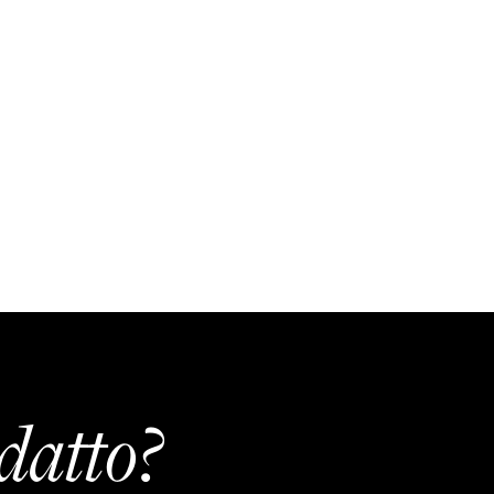
datto?