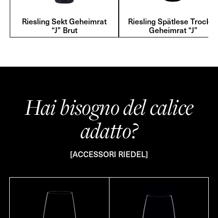
Riesling Sekt Geheimrat
Riesling Spätlese Trocke
“J” Brut
Geheimrat “J”
Hai bisogno del calice
adatto?
[ACCESSORI RIEDEL]