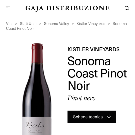
Vini
>
Stati Uniti
>
Sonoma Valley
>
Kistler Vineyards
>
Sonoma
Coast Pinot Noir
KISTLER VINEYARDS
Sonoma
Coast Pinot
Noir
Pinot nero