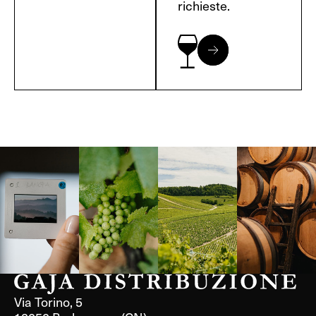
richieste.
Langa, 1977
Borgogna,
Borgogna,
Instagram
Francia
Francia
Via Torino, 5