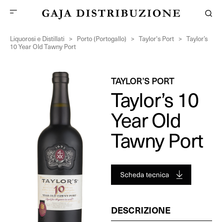
Liquorosi e Distillati
>
Porto (Portogallo)
>
Taylor's Port
>
Taylor’s
10 Year Old Tawny Port
TAYLOR’S PORT
Taylor’s 10
Year Old
Tawny Port
DESCRIZIONE