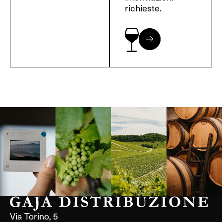
richieste.
Langa, 1977
Borgogna,
Borgogna,
Instagram
Francia
Francia
Via Torino, 5