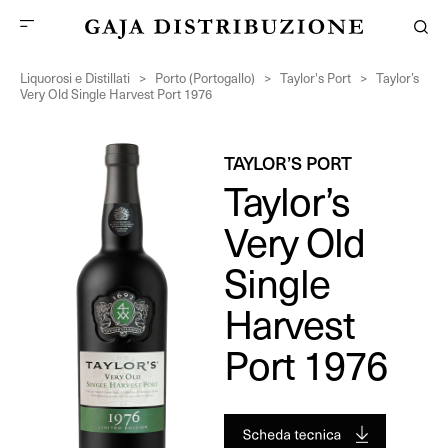
Liquorosi e Distillati
>
Porto (Portogallo)
>
Taylor's Port
>
Taylor’s
Very Old Single Harvest Port 1976
TAYLOR’S PORT
Taylor’s
Very Old
Single
Harvest
Port 1976