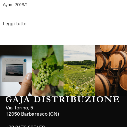
Ayam 2016/1
Leggi tutto
Langa, 1977
Borgogna,
Borgogna,
Instagram
Francia
Francia
Via Torino, 5
12050 Barbaresco (CN)
+39 0173 635158