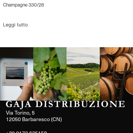
Champagne 330/28
Leggi tutto
Langa, 1977
Borgogna,
Borgogna,
Instagram
Francia
Francia
Via Torino, 5
12050 Barbaresco (CN)
+39 0173 635158