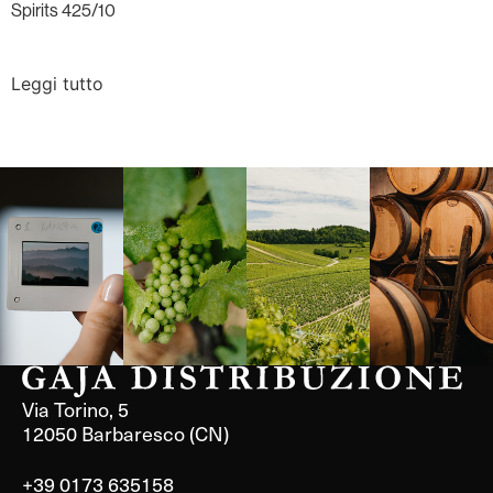
Spirits 425/10
Leggi tutto
Langa, 1977
Borgogna,
Borgogna,
Instagram
Francia
Francia
Via Torino, 5
12050 Barbaresco (CN)
+39 0173 635158