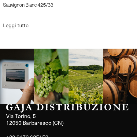
Sauvignon Blanc 425/33
Leggi tutto
Langa, 1977
Borgogna,
Borgogna,
Instagram
Francia
Francia
Via Torino, 5
12050 Barbaresco (CN)
+39 0173 635158