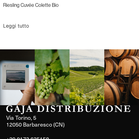
Riesling Cuvée Colette Bio
Leggi tutto
Langa, 1977
Borgogna,
Borgogna,
Instagram
Francia
Francia
Via Torino, 5
12050 Barbaresco (CN)
+39 0173 635158