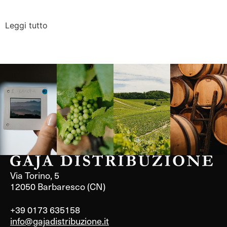
Leggi tutto
Langa, 1977
Borgogna,
Borgogna,
Instagram
Francia
Francia
Via Torino, 5
12050 Barbaresco (CN)
+39 0173 635158
info@gajadistribuzione.it