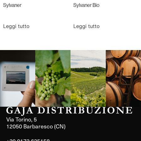
Sylvaner
Sylvaner Bio
Leggi tutto
Leggi tutto
Langa, 1977
Borgogna,
Borgogna,
Instagram
Francia
Francia
Via Torino, 5
12050 Barbaresco (CN)
+39 0173 635158