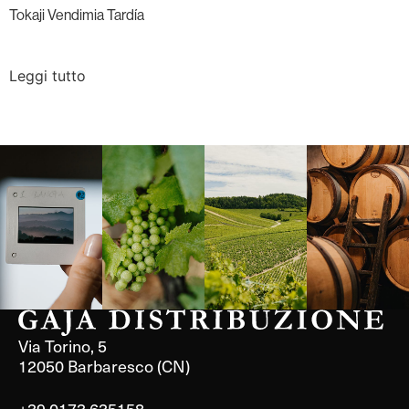
Tokaji Vendimia Tardía
Leggi tutto
Langa, 1977
Borgogna,
Borgogna,
Instagram
Francia
Francia
Via Torino, 5
12050 Barbaresco (CN)
+39 0173 635158