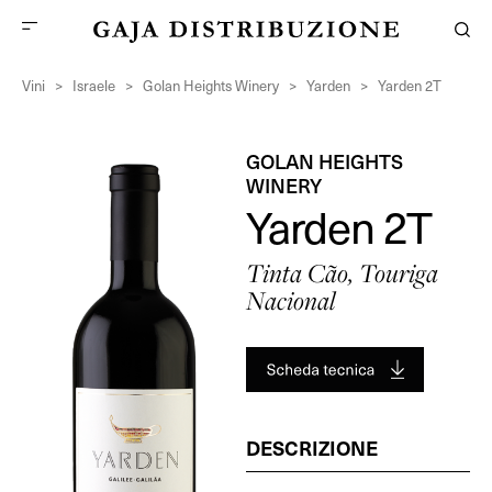
Vini
>
Israele
>
Golan Heights Winery
>
Yarden
>
Yarden 2T
GOLAN HEIGHTS
WINERY
Yarden 2T
Tinta Cão, Touriga
Nacional
DESCRIZIONE