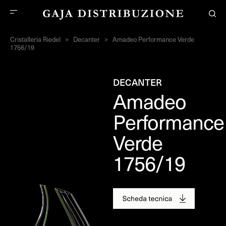
Cristalleria Riedel
>
Decanter
>
Amadeo Performance Verde
1756/19
DECANTER
Amadeo
Performance
Verde
1756/19