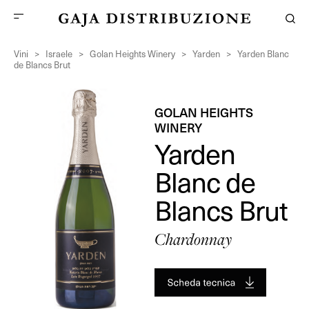
Vini
>
Israele
>
Golan Heights Winery
>
Yarden
>
Yarden Blanc
de Blancs Brut
GOLAN HEIGHTS
WINERY
Yarden
Blanc de
Blancs Brut
Chardonnay