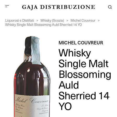
Liquorosi e Distillati
>
Whisky (Scozia)
>
Michel Couvreur
>
Whisky Single Malt Blossoming Auld Sherried 14 YO
MICHEL COUVREUR
Whisky
Single Malt
Blossoming
Auld
Sherried 14
YO