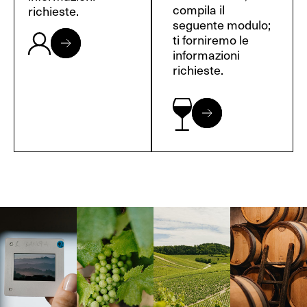
compila il
richieste.
seguente modulo;
ti forniremo le
informazioni
richieste.
Langa, 1977
Borgogna,
Borgogna,
Instagram
Francia
Francia