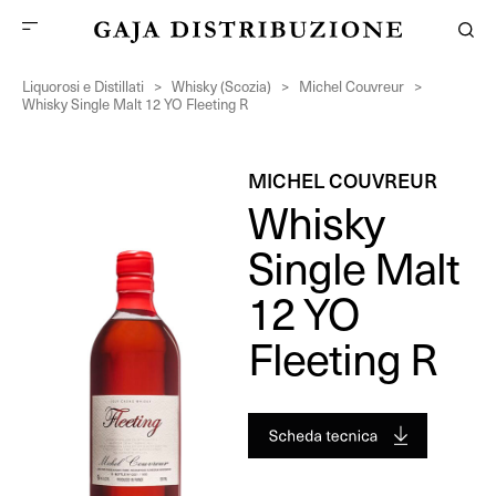
Liquorosi e Distillati
>
Whisky (Scozia)
>
Michel Couvreur
>
Whisky Single Malt 12 YO Fleeting R
MICHEL COUVREUR
Whisky
Single Malt
12 YO
Fleeting R