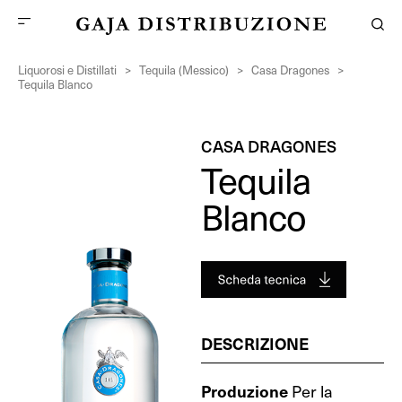
Liquorosi e Distillati
>
Tequila (Messico)
>
Casa Dragones
>
Tequila Blanco
CASA DRAGONES
Tequila
Blanco
DESCRIZIONE
Produzione
Per la