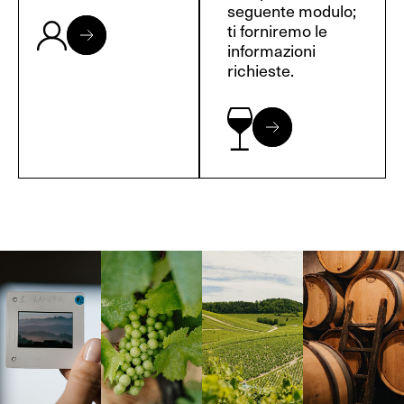
seguente modulo;
ti forniremo le
informazioni
richieste.
Langa, 1977
Borgogna,
Borgogna,
Instagram
Francia
Francia