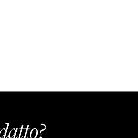
datto?