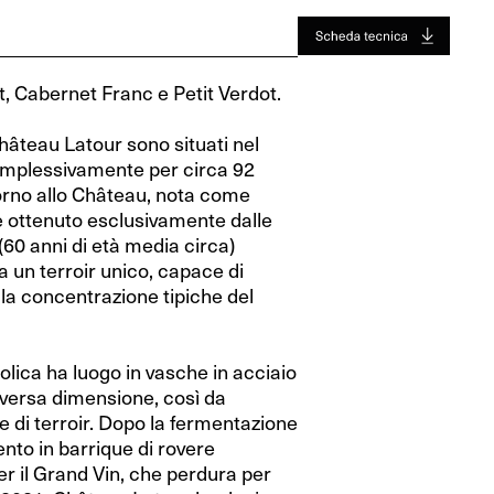
Jura
Toro
Jura
Toro
Valle Del Rodano
Valle Del Rodano
, Cabernet Franc e Petit Verdot.
Bordeaux
Bordeaux
Château Latour sono situati nel
Sauternes-Barsac
Sauternes-Barsac
omplessivamente per circa 92
ttorno allo Château, nota come
 ottenuto esclusivamente dalle
(60 anni di età media circa)
a un terroir unico, capace di
e la concentrazione tipiche del
lica ha luogo in vasche in acciaio
iversa dimensione, così da
nze di terroir. Dopo la fermentazione
mento in barrique di rovere
r il Grand Vin, che perdura per