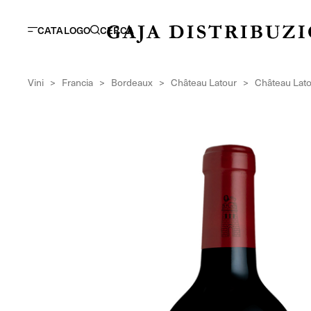
CATALOGO
CERCA
Vini
>
Francia
>
Bordeaux
>
Château Latour
>
Château Lat