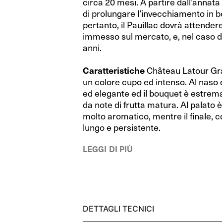
circa 20 mesi. A partire dall’annat
RIEDEL Bar
RIEDEL Bar
di prolungare l’invecchiamento in bot
pertanto, il Pauillac dovrà attendere
RIEDEL Bar Drink Specific Glassware
RIEDEL Bar Drink Specific Glassware
immesso sul mercato, e, nel caso de
Happy O
Happy O
anni.
Sommeliers
Sommeliers
Caratteristiche
Château Latour Gra
un colore cupo ed intenso. Al naso 
Sommeliers Black Tie
Sommeliers Black Tie
ed elegante ed il bouquet è estrem
da note di frutta matura. Al palato 
Swirl
Swirl
molto aromatico, mentre il finale, co
lungo e persistente.
Manhattan
Manhattan
Vinum
Vinum
LEGGI DI PIÙ
Decanter
Decanter
DETTAGLI TECNICI