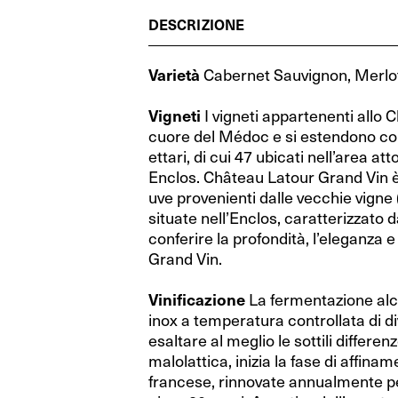
Cognac (Francia)
RIEDEL Veritas Restaurant
Cognac (Francia)
RIEDEL Veritas Restaurant
Grecia
Grecia
DESCRIZIONE
Whisky (Scozia)
Performance Restaurant
Whisky (Scozia)
Performance Restaurant
Spagna
Spagna
Varietà
Cabernet Sauvignon, Merlot
Distillati di frutta (Austria)
Extreme Restaurant
Distillati di frutta (Austria)
Extreme Restaurant
Ungheria
Ungheria
Vigneti
I vigneti appartenenti allo 
Gin (Repubblica Ceca)
Ouverture Restaurant
Gin (Repubblica Ceca)
Ouverture Restaurant
Israele
Israele
cuore del Médoc e si estendono c
Vodka (Polonia)
XL Restaurant
Vodka (Polonia)
XL Restaurant
ettari, di cui 47 ubicati nell’area a
Australia
Australia
Enclos. Château Latour Grand Vin è
Porto (Portogallo)
Restaurant O
Porto (Portogallo)
Restaurant O
Nuova Zelanda
Nuova Zelanda
uve provenienti dalle vecchie vigne 
situate nell’Enclos, caratterizzato d
Rum (Mondo)
RIEDEL Wine Wings
Rum (Mondo)
RIEDEL Wine Wings
Stati Uniti
Stati Uniti
conferire la profondità, l’eleganza 
Grand Vin.
Fatto a mano by RIEDEL
Fatto a mano by RIEDEL
Argentina
Argentina
Vinificazione
La fermentazione alco
RIEDEL Degustazione
RIEDEL Degustazione
Sud Africa
Sud Africa
inox a temperatura controllata di d
Wine Friendly
Wine Friendly
esaltare al meglio le sottili differe
malolattica, inizia la fase di affina
RIEDEL Bar Distillati
RIEDEL Bar Distillati
francese, rinnovate annualmente pe