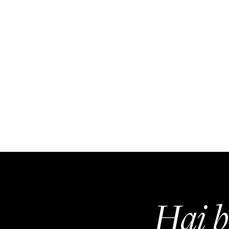
Hai b