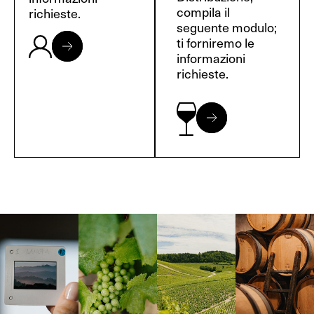
compila il
richieste.
seguente modulo;
ti forniremo le
informazioni
richieste.
Langa, 1977
Borgogna,
Borgogna,
Instagram
Francia
Francia