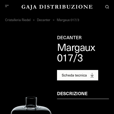
Cristalleria Riedel
>
Decanter
>
Margaux 017/3
DECANTER
Margaux
017/3
DESCRIZIONE