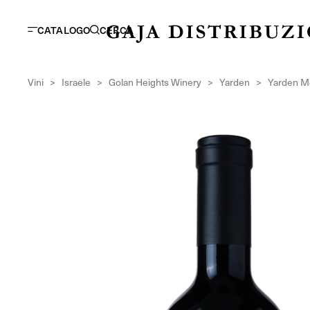
CATALOGO
CERCA
Vini
>
Israele
>
Golan Heights Winery
>
Yarden
>
Yarden Me