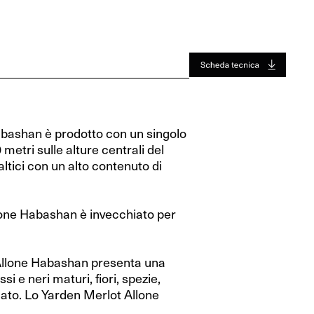
Jura
Toro
Jura
Toro
Valle Del Rodano
Valle Del Rodano
Bordeaux
Bordeaux
Sauternes-Barsac
Sauternes-Barsac
bashan è prodotto con un singolo
 metri sulle alture centrali del
ltici con un alto contenuto di
one Habashan è invecchiato per
Allone Habashan presenta una
si e neri maturi, fiori, spezie,
lato. Lo Yarden Merlot Allone