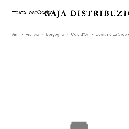
CATALOGO
CERCA
Vini
>
Francia
>
Borgogna
>
Côte d’Or
>
Domaine La Croix d