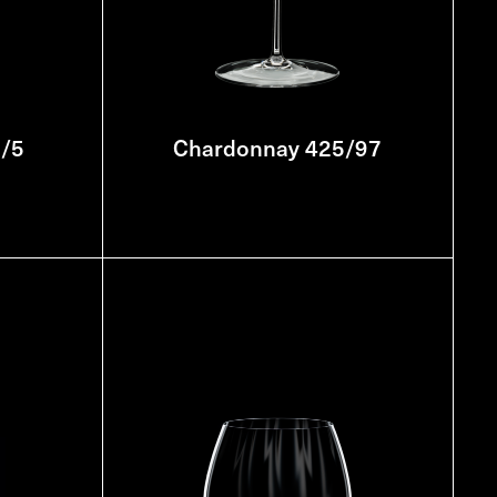
6/5
Chardonnay 425/97