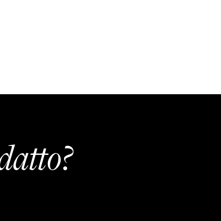
datto?