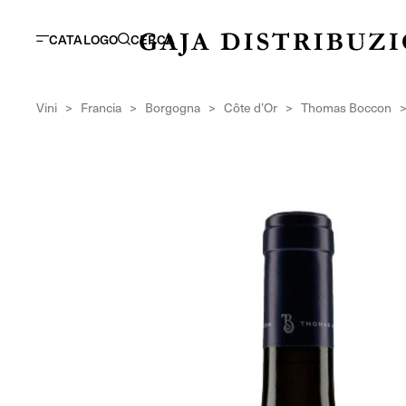
CATALOGO
CERCA
Vini
>
Francia
>
Borgogna
>
Côte d’Or
>
Thomas Boccon