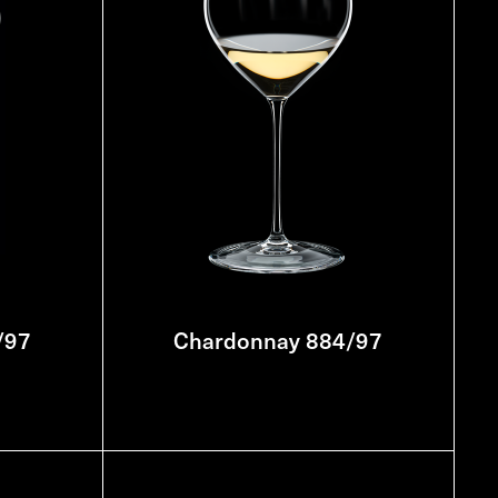
/97
Chardonnay 884/97