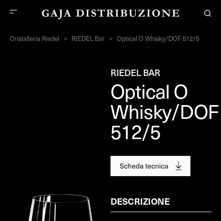
Cristalleria Riedel
>
RIEDEL Bar
>
Optical O Whisky/DOF 512/5
RIEDEL BAR
Optical O
Whisky/DOF
512/5
DESCRIZIONE