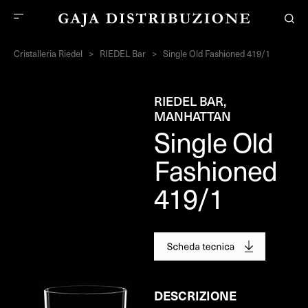
Cristalleria Riedel
>
RIEDEL Bar
>
Single Old Fashioned 419/1
RIEDEL BAR,
MANHATTAN
Single Old
Fashioned
419/1
DESCRIZIONE