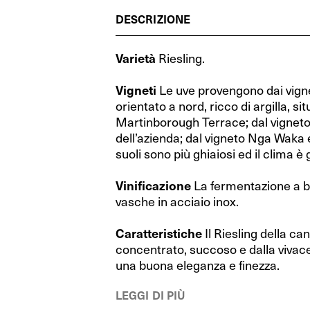
Cognac (Francia)
RIEDEL Veritas Restaurant
Cognac (Francia)
RIEDEL Veritas Restaurant
Grecia
Grecia
DESCRIZIONE
Whisky (Scozia)
Performance Restaurant
Whisky (Scozia)
Performance Restaurant
Spagna
Spagna
Varietà
Riesling.
Distillati di frutta (Austria)
Extreme Restaurant
Distillati di frutta (Austria)
Extreme Restaurant
Ungheria
Ungheria
Vigneti
Le uve provengono dai vign
Gin (Repubblica Ceca)
Ouverture Restaurant
Gin (Repubblica Ceca)
Ouverture Restaurant
Israele
Israele
orientato a nord, ricco di argilla, si
Vodka (Polonia)
XL Restaurant
Vodka (Polonia)
XL Restaurant
Martinborough Terrace; dal vigneto
Australia
Australia
dell’azienda; dal vigneto Nga Waka e
Porto (Portogallo)
Restaurant O
Porto (Portogallo)
Restaurant O
Nuova Zelanda
Nuova Zelanda
suoli sono più ghiaiosi ed il clima 
Rum (Mondo)
RIEDEL Wine Wings
Rum (Mondo)
RIEDEL Wine Wings
Stati Uniti
Stati Uniti
Vinificazione
La fermentazione a b
vasche in acciaio inox.
Fatto a mano by RIEDEL
Fatto a mano by RIEDEL
Argentina
Argentina
Caratteristiche
Il Riesling della can
RIEDEL Degustazione
RIEDEL Degustazione
Sud Africa
Sud Africa
concentrato, succoso e dalla vivac
Wine Friendly
Wine Friendly
una buona eleganza e finezza.
RIEDEL Bar Distillati
RIEDEL Bar Distillati
LEGGI DI PIÙ