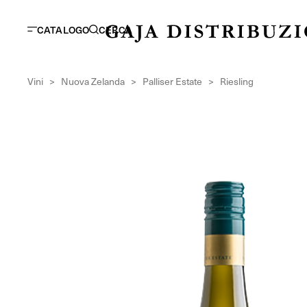
CATALOGO
CERCA
Vini
>
Nuova Zelanda
>
Palliser Estate
>
Riesling