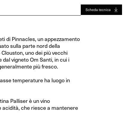
Jura
Toro
Jura
Toro
Valle Del Rodano
Valle Del Rodano
Bordeaux
Bordeaux
eti di Pinnacles, un appezzamento
Sauternes-Barsac
Sauternes-Barsac
tuato sulla parte nord della
 Clouston, uno dei più vecchi
 dal vigneto Om Santi, in cui i
è generalmente più fresco.
asse temperature ha luogo in
tina Palliser è un vino
e acidità, che riesce a mantenere