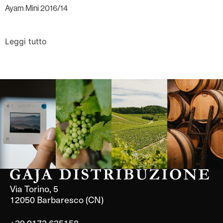
Ayam Mini 2016/14
Leggi tutto
Langa, 1977
Borgogna,
Borgogna,
Instagram
Francia
Francia
Via Torino, 5
12050 Barbaresco (CN)
+39 0173 635158