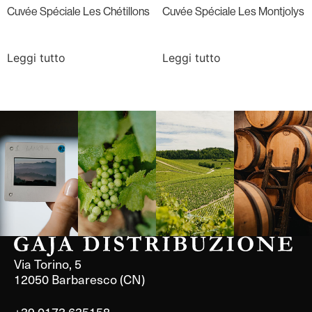
Cuvée Spéciale Les Chétillons
Cuvée Spéciale Les Montjolys
Leggi tutto
Leggi tutto
Langa, 1977
Borgogna,
Borgogna,
Instagram
Francia
Francia
Via Torino, 5
12050 Barbaresco (CN)
+39 0173 635158