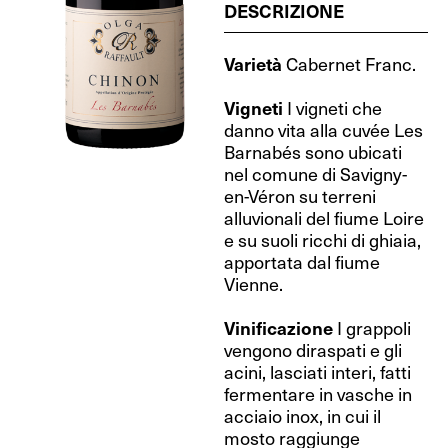
DESCRIZIONE
Varietà
Cabernet Franc.
Vigneti
I vigneti che
danno vita alla cuvée Les
Barnabés sono ubicati
nel comune di Savigny-
en-Véron su terreni
alluvionali del fiume Loire
e su suoli ricchi di ghiaia,
apportata dal fiume
Vienne.
Vinificazione
I grappoli
vengono diraspati e gli
acini, lasciati interi, fatti
fermentare in vasche in
acciaio inox, in cui il
mosto raggiunge