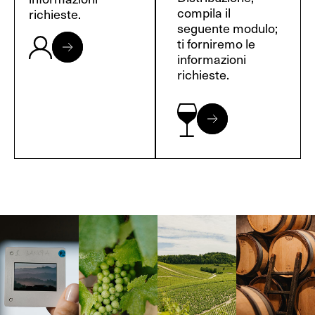
compila il
richieste.
seguente modulo;
ti forniremo le
informazioni
richieste.
Langa, 1977
Borgogna,
Borgogna,
Instagram
Francia
Francia