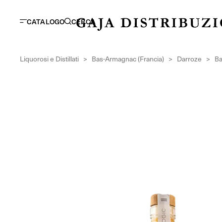
CATALOGO
CERCA
Liquorosi e Distillati
>
Bas-Armagnac (Francia)
>
Darroze
>
Ba