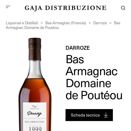
Liquorosi e Distillati
>
Bas-Armagnac (Francia)
>
Darroze
>
Bas
Armagnac Domaine de Poutéou
DARROZE
Bas
Armagnac
Domaine
de Poutéou