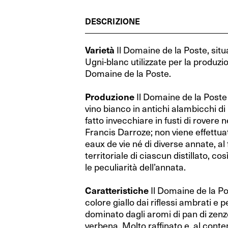
Cognac (Francia)
RIEDEL Veritas Restaurant
Cognac (Francia)
RIEDEL Veritas Restaurant
Grecia
Grecia
DESCRIZIONE
Whisky (Scozia)
Performance Restaurant
Whisky (Scozia)
Performance Restaurant
Spagna
Spagna
Distillati di frutta (Austria)
Extreme Restaurant
Distillati di frutta (Austria)
Extreme Restaurant
Ungheria
Ungheria
Varietà
Il Domaine de la Poste, sit
Ugni-blanc utilizzate per la produz
Gin (Repubblica Ceca)
Ouverture Restaurant
Gin (Repubblica Ceca)
Ouverture Restaurant
Israele
Israele
Domaine de la Poste.
Vodka (Polonia)
XL Restaurant
Vodka (Polonia)
XL Restaurant
Australia
Australia
Produzione
Il Domaine de la Poste
vino bianco in antichi alambicchi d
Porto (Portogallo)
Restaurant O
Porto (Portogallo)
Restaurant O
Nuova Zelanda
Nuova Zelanda
fatto invecchiare in fusti di rovere
Rum (Mondo)
RIEDEL Wine Wings
Rum (Mondo)
RIEDEL Wine Wings
Francis Darroze; non viene effettu
Stati Uniti
Stati Uniti
eaux de vie né di diverse annate, al 
Fatto a mano by RIEDEL
Fatto a mano by RIEDEL
Argentina
Argentina
territoriale di ciascun distillato, co
le peculiarità dell’annata.
RIEDEL Degustazione
RIEDEL Degustazione
Sud Africa
Sud Africa
Caratteristiche
Il Domaine de la Po
Wine Friendly
Wine Friendly
colore giallo dai riflessi ambrati e 
dominato dagli aromi di pan di zenz
RIEDEL Bar Distillati
RIEDEL Bar Distillati
verbena. Molto raffinato e, al cont