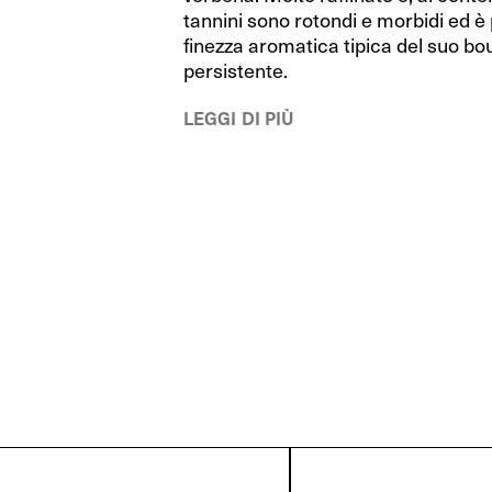
RIEDEL Bar
RIEDEL Bar
tannini sono rotondi e morbidi ed è 
finezza aromatica tipica del suo bouq
RIEDEL Bar Drink Specific Glassware
RIEDEL Bar Drink Specific Glassware
persistente.
Happy O
Happy O
LEGGI DI PIÙ
Sommeliers
Sommeliers
Sommeliers Black Tie
Sommeliers Black Tie
Swirl
Swirl
Manhattan
Manhattan
Vinum
Vinum
Decanter
Decanter