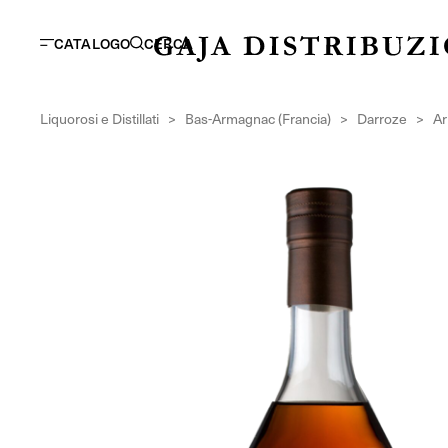
CATALOGO
CERCA
Liquorosi e Distillati
>
Bas-Armagnac (Francia)
>
Darroze
>
Ar