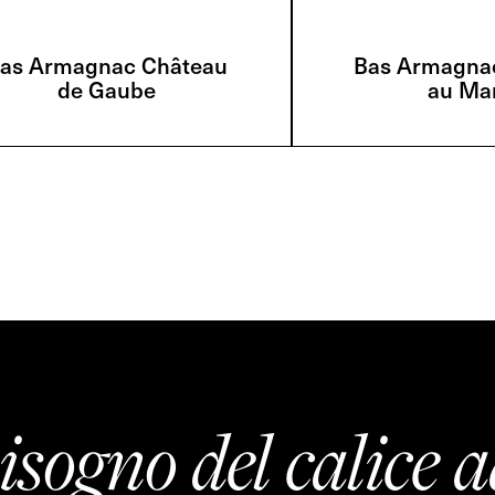
as Armagnac Château
Bas Armagna
de Gaube
au Mar
isogno del calice a