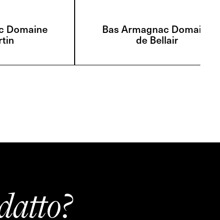
c Domaine
Bas Armagnac Domaine
tin
de Bellair
datto?