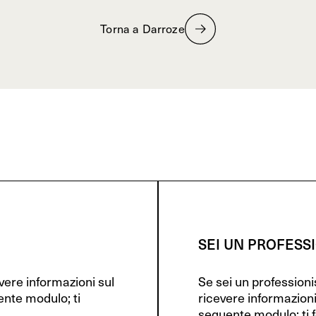
Torna a Darroze
SEI UN PROFESS
evere informazioni sul
Se sei un profession
ente modulo; ti
ricevere informazioni
seguente modulo; ti f