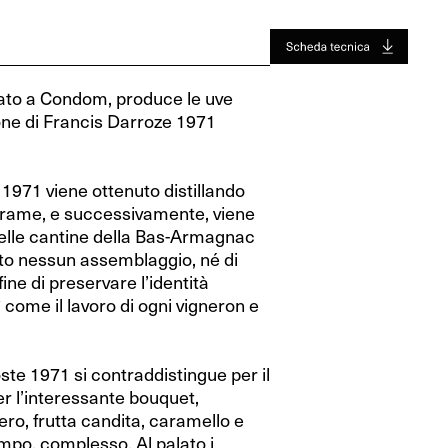
Jura
Toro
Jura
Toro
Valle Del Rodano
Valle Del Rodano
uato a Condom, produce le uve
Bordeaux
Bordeaux
ione di Francis Darroze 1971
Sauternes-Barsac
Sauternes-Barsac
 1971 viene ottenuto distillando
i rame, e successivamente, viene
 nelle cantine della Bas-Armagnac
ato nessun assemblaggio, né di
fine di preservare l’identità
sì come il lavoro di ogni vigneron e
ste 1971 si contraddistingue per il
per l’interessante bouquet,
ero, frutta candita, caramello e
empo, complesso. Al palato i