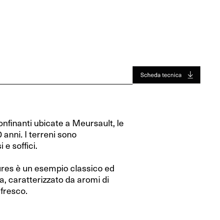
Jura
Toro
Jura
Toro
Valle Del Rodano
Valle Del Rodano
Bordeaux
Bordeaux
Sauternes-Barsac
Sauternes-Barsac
onfinanti ubicate a Meursault, le
 anni. I terreni sono
 e soffici.
res è un esempio classico ed
, caratterizzato da aromi di
fresco.