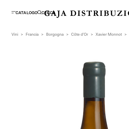
CATALOGO
CERCA
Vini
>
Francia
>
Borgogna
>
Côte d’Or
>
Xavier Monnot
>