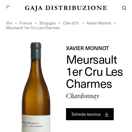
Vini
>
Francia
>
Borgogna
>
Côte d’Or
>
Xavier Monnot
>
Meursault 1er Cru Les Charmes
XAVIER MONNOT
Meursault
1er Cru Les
Charmes
Chardonnay