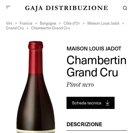
Vini
>
Francia
>
Borgogna
>
Côte d’Or
>
Maison Louis Jadot
>
Grand Cru
>
Chambertin Grand Cru
MAISON LOUIS JADOT
Chambertin
Grand Cru
Pinot nero
DESCRIZIONE