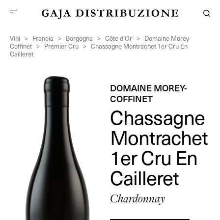
Vini
>
Francia
>
Borgogna
>
Côte d’Or
>
Domaine Morey-
Coffinet
>
Premier Cru
>
Chassagne Montrachet 1er Cru En
Cailleret
DOMAINE MOREY-
COFFINET
Chassagne
Montrachet
1er Cru En
Cailleret
Chardonnay