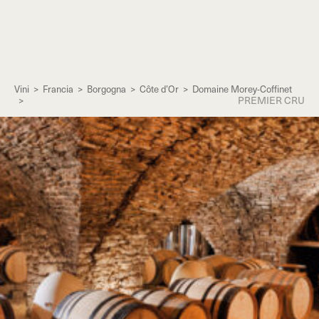
Vini
>
Francia
>
Borgogna
>
Côte d’Or
>
Domaine Morey-Coffinet
PREMIER CRU
>