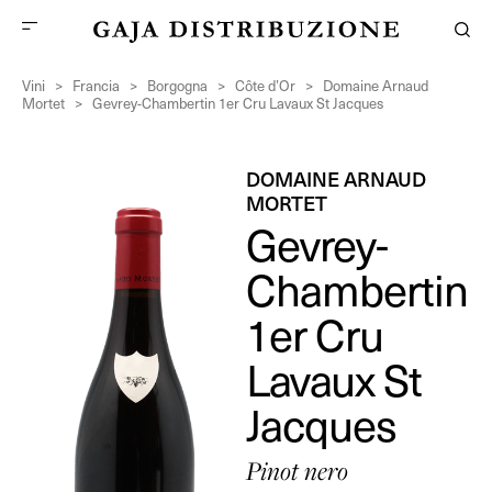
Vini
>
Francia
>
Borgogna
>
Côte d’Or
>
Domaine Arnaud
Mortet
>
Gevrey-Chambertin 1er Cru Lavaux St Jacques
DOMAINE ARNAUD
MORTET
Gevrey-
Chambertin
1er Cru
Lavaux St
Jacques
Pinot nero