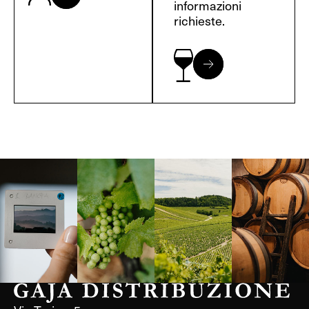
informazioni
richieste.
Langa, 1977
Borgogna,
Borgogna,
Instagram
Francia
Francia