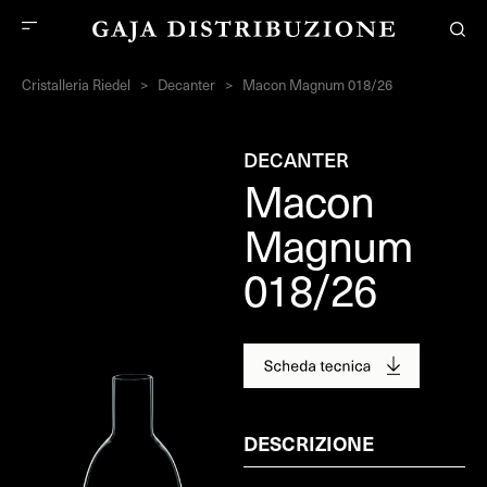
Cristalleria Riedel
>
Decanter
>
Macon Magnum 018/26
DECANTER
Macon
Magnum
018/26
DESCRIZIONE