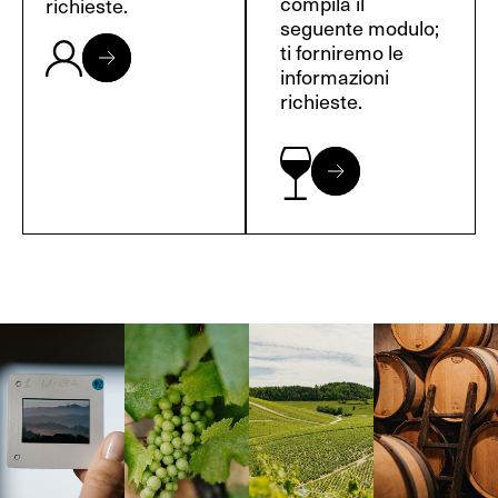
compila il
richieste.
seguente modulo;
ti forniremo le
informazioni
richieste.
Langa, 1977
Borgogna,
Borgogna,
Instagram
Francia
Francia