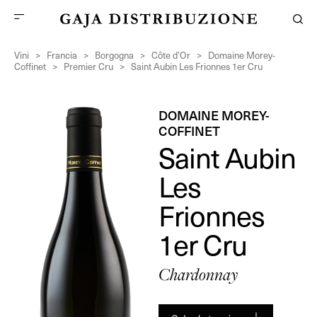
Vini
>
Francia
>
Borgogna
>
Côte d’Or
>
Domaine Morey-
Coffinet
>
Premier Cru
>
Saint Aubin Les Frionnes 1er Cru
DOMAINE MOREY-
COFFINET
Saint Aubin
Les
Frionnes
1er Cru
Chardonnay